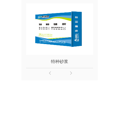
浆
特种砂浆
粘结