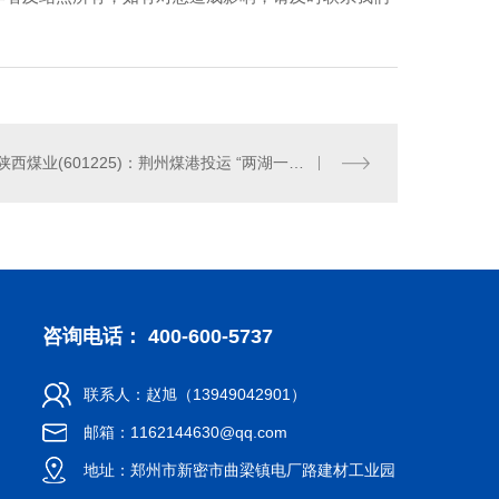
陕西煤业(601225)：荆州煤港投运 “两湖一江”销量有望扩张
咨询电话： 400-600-5737
联系人：赵旭（13949042901）
邮箱：1162144630@qq.com
地址：郑州市新密市曲梁镇电厂路建材工业园