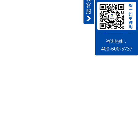
客
扫
一
服
扫
更
精
彩
咨询热线：
400-600-5737
合物抗裂抹面砂浆
特种砂浆