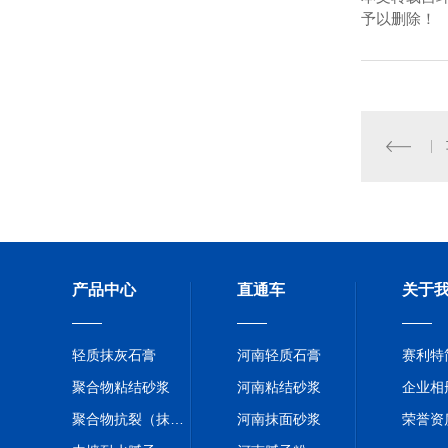
予以删除！
产品中心
直通车
关于
轻质抹灰石膏
河南轻质石膏
赛利特
聚合物粘结砂浆
河南粘结砂浆
企业相
聚合物抗裂（抹面）砂浆
河南抹面砂浆
荣誉资