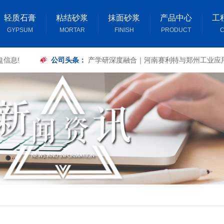
轻质石膏
粘结砂浆
抹面砂浆
产品中心
工
GYPSUM
MORTAR
FINISH
PRODUCT
C
盘信息!
公司头条：
产学研深度融合｜河南赛利特与郑州工业应
签订复合板材力学性能专项研究合作合同