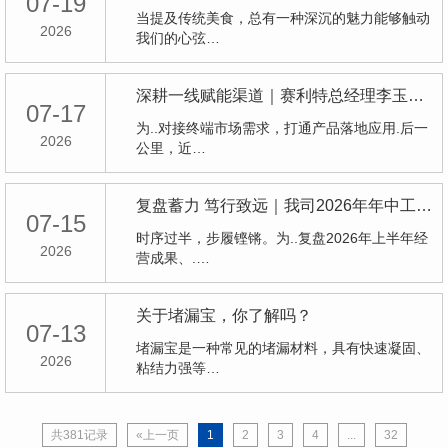
07-19
当提及传统美食，总有一种深沉的魅力能够触动
2026
我们的心弦…
深耕一线赋能渠道｜赛利特总经理李玉伟走访经销商，现场实测背胶性能获市场高度认可
07-17
为..对接终端市场需求，打通产品落地应用.后一
2026
公里，近…
复盘蓄力 笃行致远｜我司2026年年中工作总结大会圆满落幕
07-15
时序过半，步履铿锵。为..复盘2026年上半年经
2026
营成果、.…
关于堵漏宝，你了解吗？
07-13
堵漏宝是一种常见的堵漏材料，具有快速凝固、
2026
粘结力强等…
共381记录
«上一页
1
2
3
4
...
32