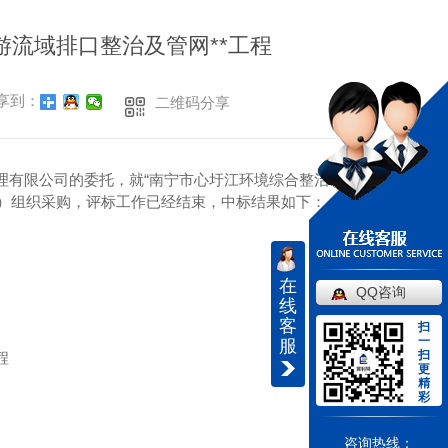
游流域排口整治及管网**工程
享到：
二维码分享
理有限公司的委托，就“南宁市心圩江环境综合整治工
-015）组织采购，评标工作已经结束，中标结果如下：
在
QQ咨询
线
客
扫
一
服
扫
程
更
精
彩
咨询热线：