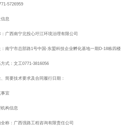
1-5726959
位信息
称：广西南宁北投心圩江环境治理有限公司
：南宁市总部路1号中国-东盟科技企业孵化基地一期D-18栋四楼
砂浆
河南嵌缝石膏
聚
式：文工0771-3816056
途、简要技术要求及合同履行日期：
充事宜
理机构信息
构全称：广西强路工程咨询有限责任公司