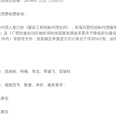
理费总金额：28.9457 万元（人民币）
代理费收费标准：
与代理人签订的《建设工程招标代理合同》，本项目委托招标代理服
1980号）及《广西壮族自治区物价局转发国家发展改革委关于降低部
1〕55号）等指导文件，按差额定率累进方式计算后下浮20%计取
华、莫炳斌、柯楠、李志、覃健飞、雷振旺
称、规格型号、数量、单价、服务要求：
充事宜
充事宜