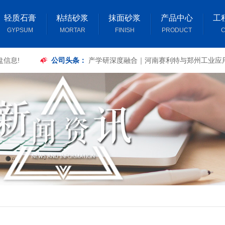
轻质石膏
粘结砂浆
抹面砂浆
产品中心
工
GYPSUM
MORTAR
FINISH
PRODUCT
C
盘信息!
公司头条：
产学研深度融合｜河南赛利特与郑州工业应
签订复合板材力学性能专项研究合作合同