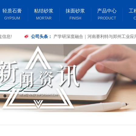
轻质石膏
粘结砂浆
抹面砂浆
产品中心
工
GYPSUM
MORTAR
FINISH
PRODUCT
C
盘信息!
公司头条：
产学研深度融合｜河南赛利特与郑州工业应
签订复合板材力学性能专项研究合作合同