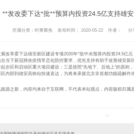
**发改委下达*批**预算内投资24.5亿支持
所属分类：时事聚焦 发布时间： 2020-05-22 作者：
分
展改革委下达雄安新区建设专项2020年*批中央预算内投资24.5
结合当下新冠肺炎疫情常态化防控要求，优先支持有助于改善雄安新
持起步区和启动区重大项目建设；三是按照“先地下、后地上”的原则
新区内部到雄安高铁站快速直达，为将来承接北京非首都功能疏解作
见能源之新，内容均来自于互联网，不代表本站观点，内容版权归属
！
中国能建湖南院总承包建设百兆瓦级多电源融合技术实验验证平台项目开工