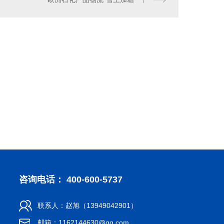
合物抗裂抹面砂浆
特种砂浆
咨询电话： 400-600-5737
联系人：赵旭（13949042901）
邮箱：1162144630@qq.com