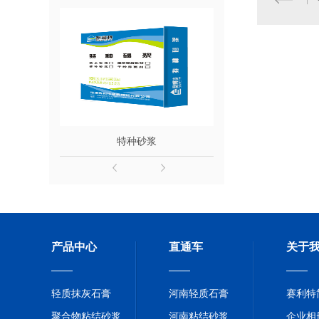
浆
特种砂浆
粘结
产品中心
直通车
关于
轻质抹灰石膏
河南轻质石膏
赛利特
聚合物粘结砂浆
河南粘结砂浆
企业相