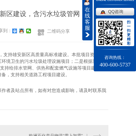
在
QQ咨询
雄安新区建设，含污水垃圾管网
线
客
扫
一
服
享到：
扫
二维码分享
更
精
彩
亿元，支持雄安新区高质量高标准建设。本批项目资金在安
咨询热线：
区环境卫生的污水垃圾处理设施项目；二是根据新区建
400-600-5737
，支持给排水管网、供热和配套燃气设施等项目建设；
准备，支持相关道路工程项目建设。
原作者及站点所有，如有对您造成影响，请及时联系我
欧洲石化产品物流“雪上加霜”