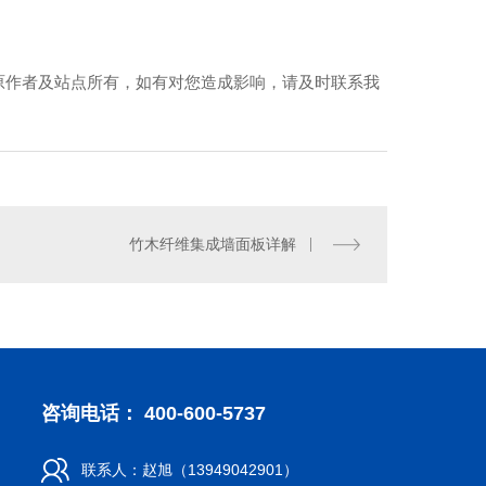
原作者及站点所有，如有对您造成影响，请及时联系我
合物抗裂抹面砂浆
特种砂浆
竹木纤维集成墙面板详解
咨询电话： 400-600-5737
联系人：赵旭（13949042901）