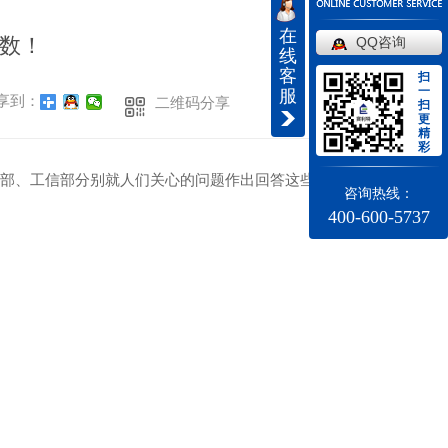
在
数！
QQ咨询
线
客
扫
一
服
享到：
二维码分享
扫
更
精
彩
境部、工信部分别就人们关心的问题作出回答这些数字
咨询热线：
400-600-5737