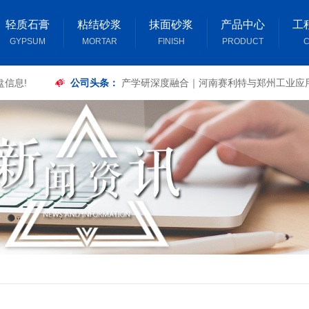
轻质石膏
粘结砂浆
抹面砂浆
产品中心
工
GYPSUM
MORTAR
FINISH
PRODUCT
C
盘信息!
公司头条：
产学研深度融合｜河南赛利特与郑州工业应
签订复合板材力学性能专项研究合作合同