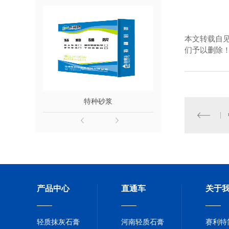
本文转载自
们予以删除
浆
特种砂浆
粘结
产品中心
直通车
关于
轻质抹灰石膏
河南轻质石膏
赛利特